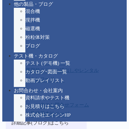
他の製品・ブログ
ポット
最大約100rpm(インバーター
回転数
可変)
混合機
撹拌機
プログラム調節計、電磁ロッ
装備品
磁選機
ク、データロガー等
粉粒体対策
外形寸
(W)1780×(D)600×(H)1702mm
ブログ
法
※カバー閉時
テスト機・カタログ
テスト (デモ機) 一覧
温度使
室温～200℃
用範囲
運用前テストの貸出しやレンタル
カタログ･図面一覧
ダウンロード
動画プレイリスト
仕様は実績品の一例です。ご希望
に合わせて設計いたしますので、
お問合わせ・会社案内
お気軽にご相談ください。
資料請求やテスト機
ページ内のお問合せフォーム
お見積りはこちら
お見積用本社ページ
株式会社エイシンHP
詳細記事(ブログ)はこちら