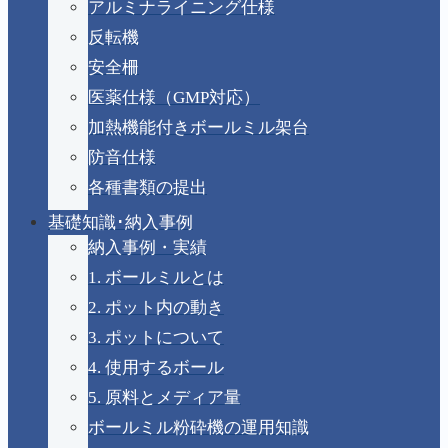
アルミナライニング仕様
反転機
安全柵
医薬仕様（GMP対応）
研究・開発用新製
＼NEW／
加熱機能付きボールミル架台
品
防音仕様
加熱機能により雰囲気温
各種書類の提出
度を調整できる
基礎知識･納入事例
多連掛けボールミル架台
納入事例・実績
1. ボールミルとは
2. ポット内の動き
加熱機能付きボールミル架台
3. ポットについて
＜実績一例＞
4. 使用するボール
適用容
5. 原料とメディア量
φ180ポットミル×4個
器
ボールミル粉砕機の運用知識