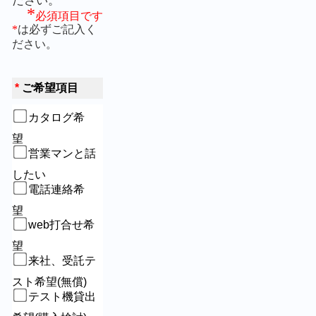
ださい。
*
必須項目です
*
は必ずご記入く
ださい。
*
ご希望項目
カタログ希
望　
営業マンと話
したい
電話連絡希
望　
web打合せ希
望
来社、受託テ
スト希望(無償)
テスト機貸出