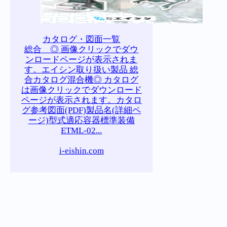
カタログ・図面一覧
総合 ◎ 画像クリックでダウ
ンロードページが表示されま
す。エイシン取り扱い製品 総
合カタログ混合機◎ カタログ
は画像クリックでダウンロード
ページが表示されます。カタロ
グ参考図面(PDF)製品名(詳細ペ
ージ)型式適応容器標準装備
ETML-02...
i-eishin.com