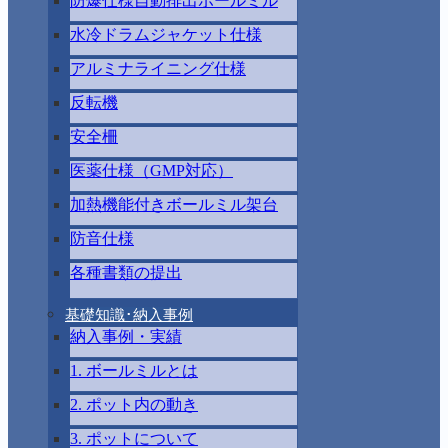
防爆仕様自動排出ボールミル
水冷ドラムジャケット仕様
アルミナライニング仕様
反転機
安全柵
医薬仕様（GMP対応）
加熱機能付きボールミル架台
防音仕様
各種書類の提出
基礎知識･納入事例
納入事例・実績
1. ボールミルとは
2. ポット内の動き
3. ポットについて