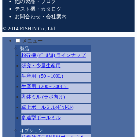
他の製品・ブログ
テスト機・カタログ
お問合わせ・会社案内
© 2014 EISHIN Co., Ltd.
メニュー
製品
粉砕機 (ﾎﾞｰﾙﾐﾙ) ラインナップ
研究・少量生産用
生産用（50～100L）
生産用（200～300L）
乳鉢ミル (ラボ向け)
卓上ボールミル(ﾎﾟｯﾄﾐﾙ)
多連型ボールミル
オプション