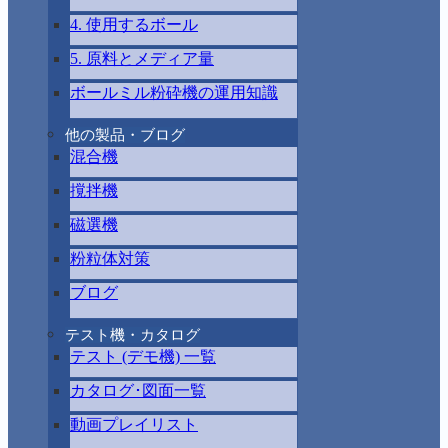
4. 使用するボール
5. 原料とメディア量
ボールミル粉砕機の運用知識
他の製品・ブログ
混合機
撹拌機
磁選機
粉粒体対策
ブログ
テスト機・カタログ
テスト (デモ機) 一覧
カタログ･図面一覧
動画プレイリスト