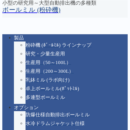
小型の研究用～大型自動排出機の多種類
コンテンツへスキップ
ボールミル (粉砕機)
製品
加熱機能付きボールミル
ホーム
加熱機能付きボールミル架台
粉砕機 (ﾎﾞｰﾙﾐﾙ) ラインナップ
架台
研究・少量生産用
生産用（50～100L）
生産用（200～300L）
乳鉢ミル (ラボ向け)
卓上ボールミル(ﾎﾟｯﾄﾐﾙ)
X
Facebook
はてブ
LINE
コピー
多連型ボールミル
2024.03.19.(火)
2026.06.09.(火)
オプション
防爆仕様自動排出ボールミル
水冷ドラムジャケット仕様