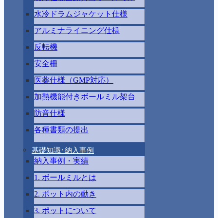
水冷ドラムジャケット仕様
アルミナライニング仕様
反転機
安全柵
医薬仕様（GMP対応）
加熱機能付きボールミル架台
防音仕様
各種書類の提出
基礎知識･納入事例
納入事例・実績
1. ボールミルとは
2. ポット内の動き
3. ポットについて