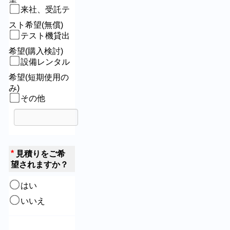
来社、受託テ
スト希望(無償)
テスト機貸出
希望(購入検討)
設備レンタル
希望(短期使用の
み)
その他
*
見積りをご希
望されますか？
はい
いいえ