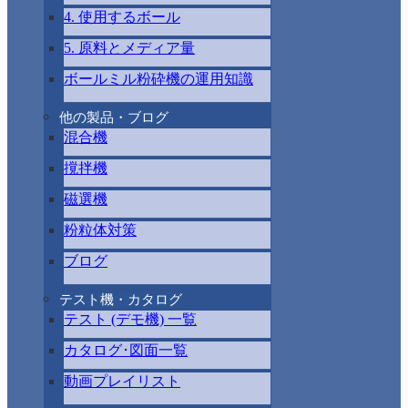
4. 使用するボール
5. 原料とメディア量
ボールミル粉砕機の運用知識
他の製品・ブログ
混合機
撹拌機
磁選機
粉粒体対策
ブログ
テスト機・カタログ
テスト (デモ機) 一覧
カタログ･図面一覧
動画プレイリスト