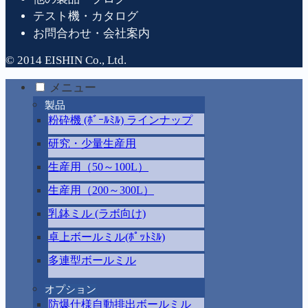
テスト機・カタログ
お問合わせ・会社案内
© 2014 EISHIN Co., Ltd.
メニュー
製品
粉砕機 (ﾎﾞｰﾙﾐﾙ) ラインナップ
研究・少量生産用
生産用（50～100L）
生産用（200～300L）
乳鉢ミル (ラボ向け)
卓上ボールミル(ﾎﾟｯﾄﾐﾙ)
多連型ボールミル
オプション
防爆仕様自動排出ボールミル