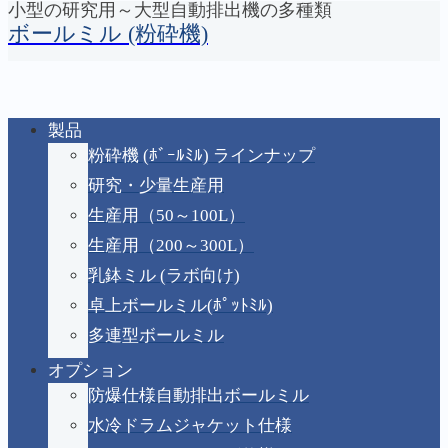
小型の研究用～大型自動排出機の多種類
コンテンツへスキップ
ボールミル (粉砕機)
製品
防音仕様
ホーム
防音仕様
粉砕機 (ﾎﾞｰﾙﾐﾙ) ラインナップ
研究・少量生産用
生産用（50～100L）
生産用（200～300L）
X
Facebook
はてブ
LINE
コピー
乳鉢ミル (ラボ向け)
2025.01.07.(火)
2026.06.09.(火)
卓上ボールミル(ﾎﾟｯﾄﾐﾙ)
多連型ボールミル
オプション
防爆仕様自動排出ボールミル
防音仕様
水冷ドラムジャケット仕様