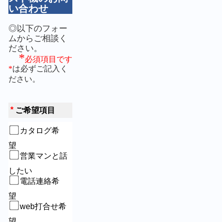
い合わせ
◎以下のフォー
ムからご相談く
ださい。
*
必須項目です
*
は必ずご記入く
ださい。
*
ご希望項目
カタログ希
望　
営業マンと話
したい
電話連絡希
望　
web打合せ希
望