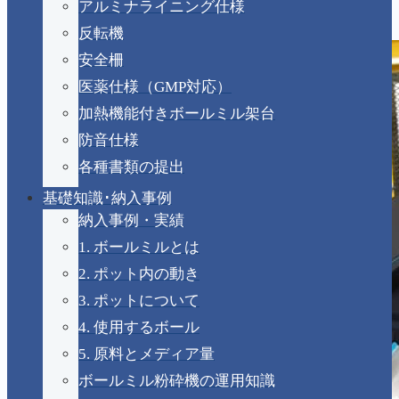
アルミナライニング仕様
反転機
安全柵
医薬仕様（GMP対応）
加熱機能付きボールミル架台
防音仕様
各種書類の提出
基礎知識･納入事例
納入事例・実績
1. ボールミルとは
2. ポット内の動き
3. ポットについて
4. 使用するボール
5. 原料とメディア量
ボールミル粉砕機の運用知識