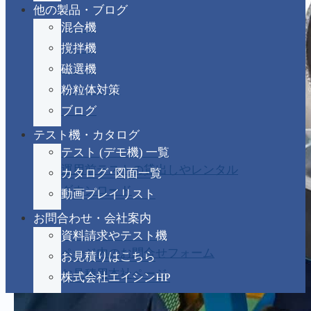
他の製品・ブログ
混合機
撹拌機
磁選機
粉粒体対策
ブログ
テスト機・カタログ
テスト (デモ機) 一覧
運用前テストの貸出しやレンタル
カタログ･図面一覧
ダウンロード
動画プレイリスト
お問合わせ・会社案内
資料請求やテスト機
ページ内のお問合せフォーム
お見積りはこちら
お見積用本社ページ
株式会社エイシンHP